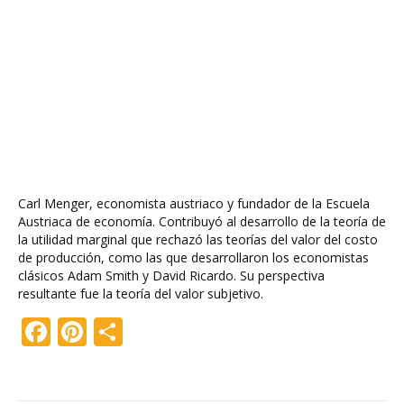
Carl Menger, economista austriaco y fundador de la Escuela
Austriaca de economía. Contribuyó al desarrollo de la teoría de
la utilidad marginal que rechazó las teorías del valor del costo
de producción, como las que desarrollaron los economistas
clásicos Adam Smith y David Ricardo. Su perspectiva
resultante fue la teoría del valor subjetivo.
F
Pi
C
ac
nt
o
e
er
m