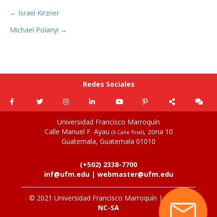
b
e
p
Navegación
← Israel Kirzner
o
st
ar
Michael Polanyi →
de
o
ti
k
r
entradas
Redes Sociales
Universidad Francisco Marroquín
Calle Manuel F. Ayau
, zona 10
(6 Calle final)
Guatemala, Guatemala 01010
(+502) 2338-7700
inf@ufm.edu
|
webmaster@ufm.edu
© 2021 Universidad Francisco Marroquín |
CC: BY-
NC-SA