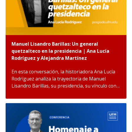
Manuel Lisandro Barillas: Un general
quetzalteco en la presidencia | Ana Lucía
Rodríguez y Alejandra Martínez
En esta conversación, la historiadora Ana Lucía
Rodríguez analiza la trayectoria de Manuel
Lisandro Barillas, su presidencia, su vínculo con…