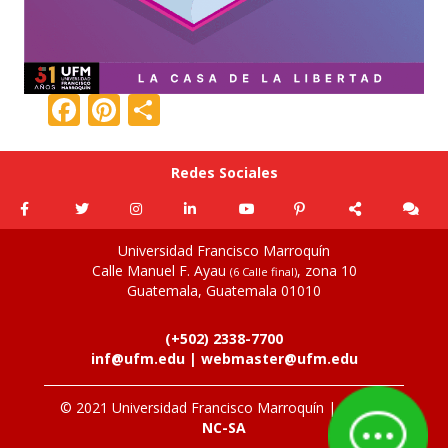
F
Pi
C
ac
nt
o
e
er
m
Redes Sociales
b
e
p
o
st
ar
Universidad Francisco Marroquín
o
ti
Calle Manuel F. Ayau
, zona 10
(6 Calle final)
k
r
Guatemala, Guatemala 01010
(+502) 2338-7700
inf@ufm.edu
|
webmaster@ufm.edu
© 2021 Universidad Francisco Marroquín |
CC: BY-
NC-SA