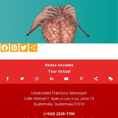
Facebook
Pinterest
Twitter
Compartir
Redes Sociales
Tour virtual
Universidad Francisco Marroquín
Calle Manuel F. Ayau
, zona 10
(6 Calle final)
Guatemala, Guatemala 01010
(+502) 2338-7700