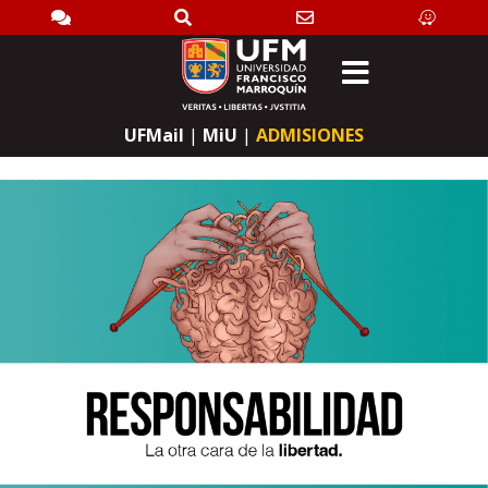
Search
UFMail
|
MiU
|
ADMISIONES