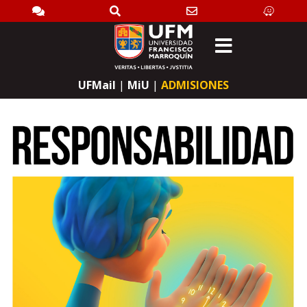
Search
UFMail
|
MiU
|
ADMISIONES