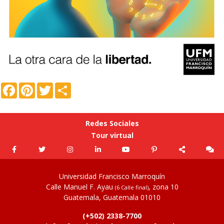
Facebook
Pinterest
Twitter
Compartir
Redes Sociales
Tour virtual
Universidad Francisco Marroquín
Calle Manuel F. Ayau
, zona 10
(6 Calle final)
Guatemala, Guatemala 01010
(+502) 2338-7700